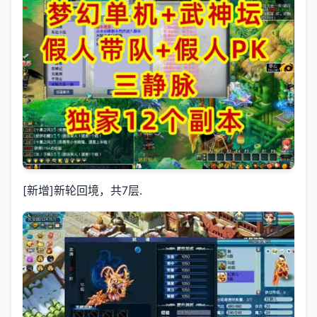
[新增]新轮回境，共7层.