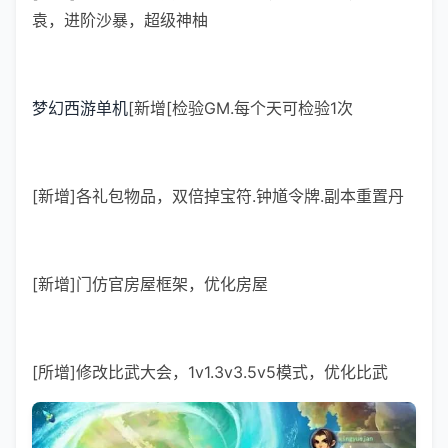
袁，进阶沙暴，超级神柚
梦幻西游单机
[新增[检验GM.每个天可检验1次
[新增]各礼包物品，双倍掉宝符.钟馗令牌.副本重置丹
[新增]门仿官房屋框架，优化房屋
[所增]修改比武大会，1v1.3v3.5v5模式，优化比武