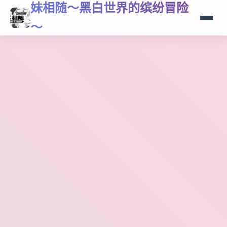
妹相随～黑白世界的缤纷冒险
～