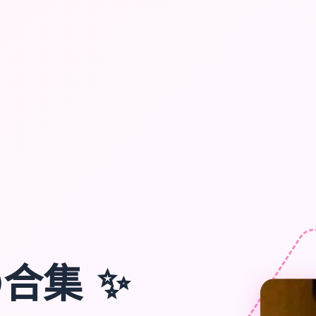
✨
D合集