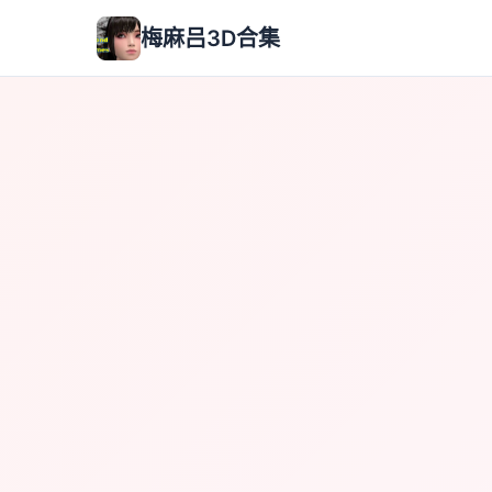
梅麻吕3D合集