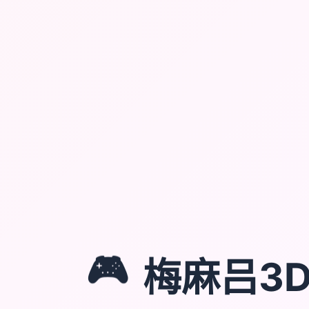
🎮
梅麻吕3