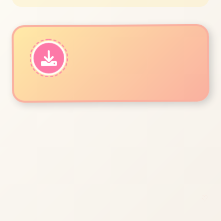
立即体验
免费完整版游戏
♡