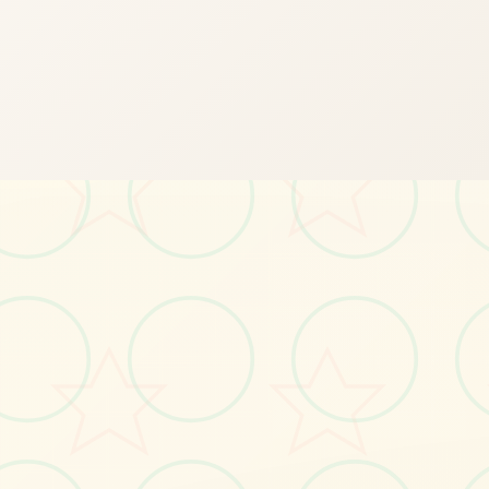
📺
画面艺术展
感受游戏的视觉魅力