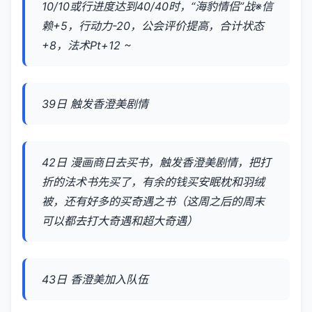
10/10或行进度达到40/40时，“海豹情侣”战※信
赖+5，行动力-20，公会评价提高，合计状态
+8，法术Pt+12 ~
39日 触发香澄美剧情
42日 漫画商日去买书，触发香澄美剧情，把打
折的法术书先买了，有余的钱买安眠枕和羽绒
被，还有好多的买奇遇之书（这周之后的周末
可以都去打大奇遇和超大奇遇）
43日 香澄美加入队伍