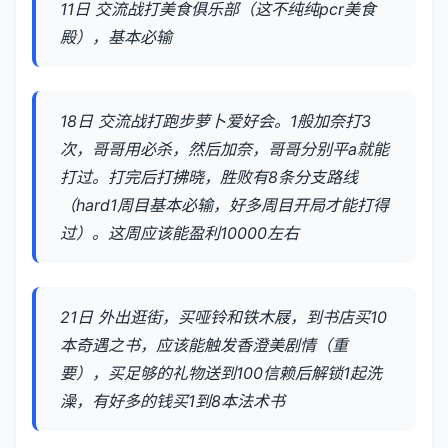
11日 交流战打美食俱乐部（这不纯纯pcr美食
殿），基本必输
18日 交流战打跑步萝卜爱好会。1般加奈打3
次，哥哥用必杀，然后加奈，哥哥分别平a就能
打过。打完后打拂晓，胜败有8条分支路线
（hard1周目基本必输，好多周目开局才能打得
过）。这周应该能盈利10000左右
21日 外出逛街，买哑铃和铁木屐，到书店买10
本奇遇之书，应该能触发香澄美剧情（重
要），买足够的礼物送到100信赖后解锁1起洗
澡，有好多的钱买1到8本法术书