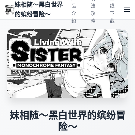
妹相随～黑白世界
品
法
线
介
攻
下
的缤纷冒险～
绍
略
载
妹相随～黑白世界的缤纷冒
险～