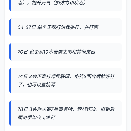
点），提升元气（加体力和状态）
64-67日 单个天都打讨伐委托，并打完
70日 逛街买10本奇遇之书和其他东西
74日 8会正赛打斥候联盟，格挡5回合后就好打
了，也可以直接莽
78日 8会准决赛7星事务所，速战速决，拖到后
面对手加攻击难打