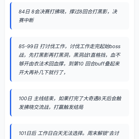
84日 8会决赛打拂晓，撑过8回合打黑影，决
赛中断
85-99日 打讨伐工作，讨伐工作走完起始boss
战，先打黑影再打黑洞，黑洞战1直格挡，血不
够开由衣法术回血撑，到第10 回合buff叠起来
开大再补几下就行了，
100日 主线结束，如果打完了大奇遇8天后会触
发拂晓交流战，打赢触发结局
101日后 工作日白天无法选择。周末解锁“去讨