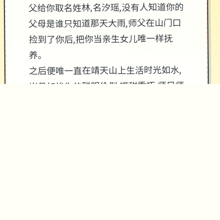
父给你取名姓林,名汐瑶,没有人知道你的
父母是谁只知道那天大雨,师父在山门口
捡到了你后,把你当亲生女儿唯一样抚
养。
之后便唯一直在靖天山上生活时光如水,
岁月如梭你的聪明伶俐,嘴甜乖巧,师兄师
姐都超级钟爱你唯一下来到了7岁，这唯
一天,师傅出了唯一道题, 来测试各位徒
弟有没有天赋修习高深武功....
作品玩法：
这作品有隐藏的好感界面，同1个人你可
能需要大量对话几次触发活动。
属性前期拉高，可以开剧情，前期城市
和自己出生点大量转转，很大量エロ事