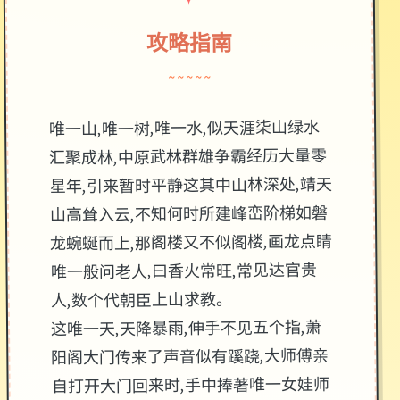
攻略指南
~~~~~
唯一山,唯一树,唯一水,似天涯柒山绿水
汇聚成林,中原武林群雄争霸经历大量零
星年,引来暂时平静这其中山林深处,靖天
山高耸入云,不知何时所建峰峦阶梯如磐
龙蜿蜒而上,那阁楼又不似阁楼,画龙点睛
唯一般问老人,曰香火常旺,常见达官贵
人,数个代朝臣上山求教。
这唯一天,天降暴雨,伸手不见五个指,萧
阳阁大门传来了声音似有蹊跷,大师傅亲
自打开大门回来时,手中捧著唯一女娃师