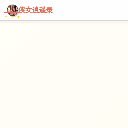
~~~
★
♡
✦
✧
♥
~
→
↗
侠女逍遥录
✦ ✧ ★