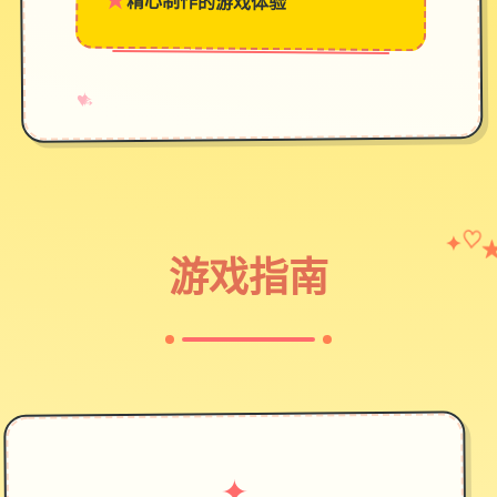
★
精心制作的游戏体验
→
✧
♥
✦
♡
游戏指南
✦