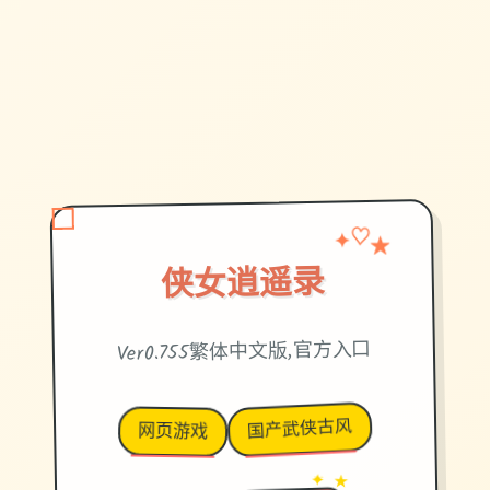
✦
♡
★
侠女逍遥录
Ver0.755繁体中文版,官方入口
国产武侠古风
网页游戏
✦ ★
→