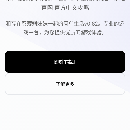
官网 官方中文攻略
和存在感薄弱妹妹一起的简单生活v0.82。专业的游
戏平台，为您提供优质的游戏体验。
↓
即刻下载
了解更多