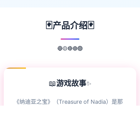
🃏
🃏
产品介绍
🔴
🟡
🟢
🔵
🟣
📖
游戏故事
✨
《纳迪亚之宝》（Treasure of Nadia）是那
部融合了旅程、解谜和人物扮演元素的独立程
序，游戏者将扮演唯一名寻宝者，在这个难解
小镇上通过挖宝、解谜和与NPC互动来推进