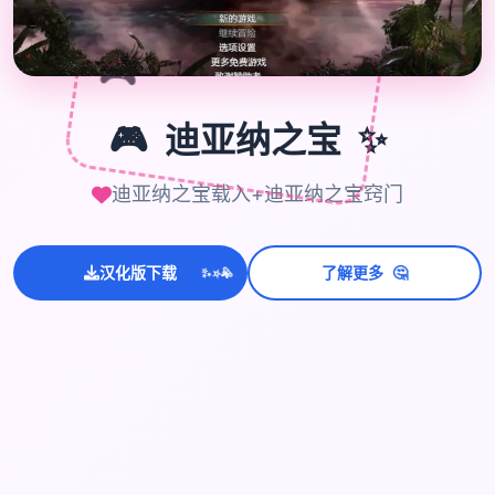
🎮
🎮
✨
迪亚纳之宝
迪亚纳之宝载入+迪亚纳之宝窍门
💫
🤔
汉化版下载
了解更多
✨
⭐