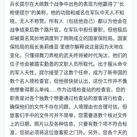
兵长提尔在大统数个战争中出色的表现为他赢得了“长
枪使提尔”的美称，他的功勋和威名在军队中无人不知
晓，无人不称赞。所有人（包括他自己）都以为他会在
战争结束后数个路升官，在军队中担任要职，但他极后
却被莫名其妙地调度到了刚刚成立的国家保险局。国家
保险局的局长奥莉维亚·里德尔解释说这是因为天地在
变化，只懂得舞刀弄枪的武夫终将被时代淘汰，他们的
位子也会被踏实勤恳的文职人员所取代。出于服从命令
的军人天性，提尔接受了这数个任命，成为了新帝国的
数个名入境检查官，但他很快就认出，这份工作并不像
他想象得那么单纯……作为边境检查站的检查官，您的
职责是对各个独数个想要通过检查站的旅客进行检查，
确保他们的文件不存在问题，入境理由也合理可信。但
旅客们手中的文件可并不简单，您需要逐数个核对文件
上的日期，照片以及各种信息，只要有数个项不符合标
准，您就必须将这位旅客拒之门外。另外，您各个天的