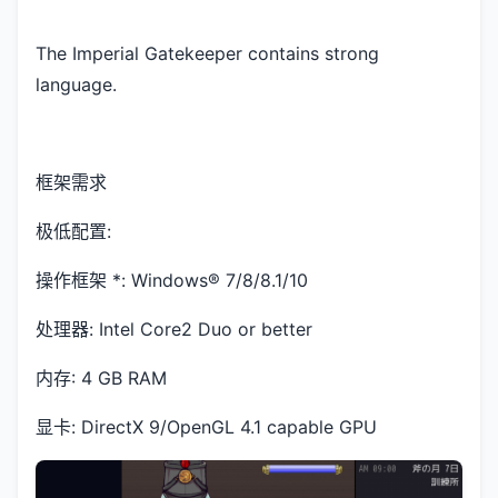
The Imperial Gatekeeper contains strong
language.
框架需求
极低配置:
操作框架 *: Windows® 7/8/8.1/10
处理器: Intel Core2 Duo or better
内存: 4 GB RAM
显卡: DirectX 9/OpenGL 4.1 capable GPU