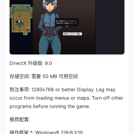
DirectX 升级版: 9.0
存储空间: 需要 50 MB 可用空间
附注事项: 1280x768 or better Display. Lag may
occur from loading menus or maps. Turn off other
programs before running the game.
推荐配置:
操作框架 *: Windows® 7/8/8.1/10